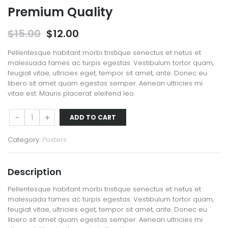
Premium Quality
Original
Current
$
15.00
$
12.00
price
price
was:
is:
Pellentesque habitant morbi tristique senectus et netus et
$15.00.
$12.00.
malesuada fames ac turpis egestas. Vestibulum tortor quam,
feugiat vitae, ultricies eget, tempor sit amet, ante. Donec eu
libero sit amet quam egestas semper. Aenean ultricies mi
vitae est. Mauris placerat eleifend leo.
Premium
Down
Up
ADD TO CART
Quality
quantity
Category:
Posters
Description
Pellentesque habitant morbi tristique senectus et netus et
malesuada fames ac turpis egestas. Vestibulum tortor quam,
feugiat vitae, ultricies eget, tempor sit amet, ante. Donec eu
libero sit amet quam egestas semper. Aenean ultricies mi